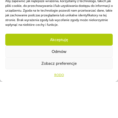
Aby zapewnić jak najlepsze wrażenia, korzystamy z technologii, takich jak
Pobierz
pliki cookie, do przechowywania i/lub uzyskiwania dostępu do informacji o
urządzeniu. Zgoda na te technologie pozwoli nam przetwarzać dane, takie
jak zachowanie podczas przeglądania lub unikalne identyfikatory na tej
stronie. Brak wyrażenia zgody lub wycofanie zgody może niekorzystnie
wpłynąć na niektóre cechy i funkcje.
Akceptuję
Odmów
Zobacz preferencje
Ot
RODO