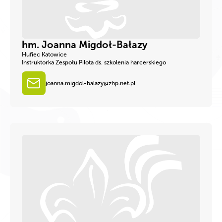
hm. Joanna Migdoł-Bałazy
Hufiec Katowice
Instruktorka Zespołu Pilota ds. szkolenia harcerskiego
joanna.migdol-balazy@zhp.net.pl