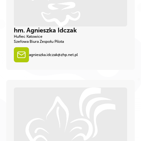
hm. Agnieszka Idczak
Hufiec Katowice
Szefowa Biura Zespołu Pilota
agnieszka.idczak@zhp.net.pl