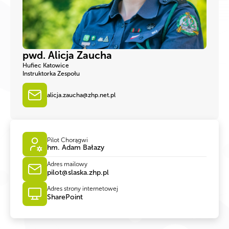
pwd. Alicja Zaucha
Hufiec Katowice
Instruktorka Zespołu
alicja.zaucha@zhp.net.pl
Pilot Chorągwi
hm. Adam Bałazy
Adres mailowy
pilot@slaska.zhp.pl
Adres strony internetowej
SharePoint