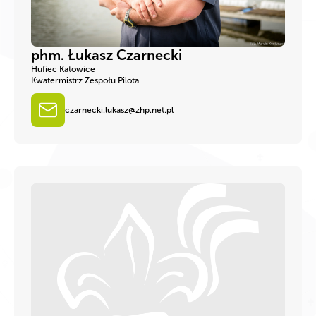
phm. Łukasz Czarnecki
Hufiec Katowice
Kwatermistrz Zespołu Pilota
czarnecki.lukasz@zhp.net.pl