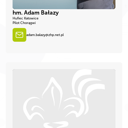
hm. Adam Bałazy
Hufiec Katowice
Pilot Chorągwi
adam.balazy@zhp.net.pl