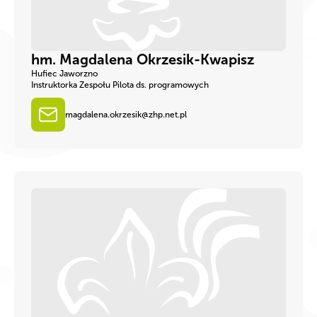
hm. Magdalena Okrzesik-Kwapisz
Hufiec Jaworzno
Instruktorka Zespołu Pilota ds. programowych
magdalena.okrzesik@zhp.net.pl