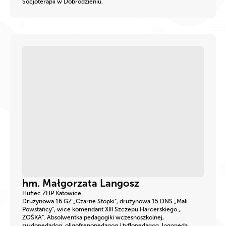
Socjoterapii w Dobrodzieniu.
hm. Małgorzata Langosz
Hufiec ZHP Katowice
Drużynowa 16 GZ „Czarne Stopki”, drużynowa 15 DNS „Mali
Powstańcy”, wice komendant XIII Szczepu Harcerskiego „
ZOŚKA”. Absolwentka pedagogiki wczesnoszkolnej,
surdopedadog, oligofrenopedagog i tyflopedagog, logopeda.