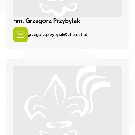
hm. Grzegorz Przybylak
grzegorz.przybylak@zhp.net.pl