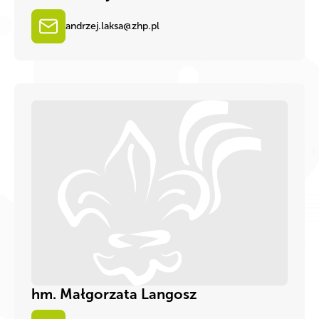
andrzej.laksa@zhp.pl
hm. Małgorzata Langosz