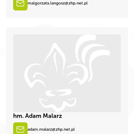
malgorzata.langosz@zhp.net.pl
hm. Adam Malarz
adam.malarz@zhp.net.pl