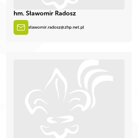
hm. Sławomir Radosz
sł
awomir.radosz@zhp.net.pl