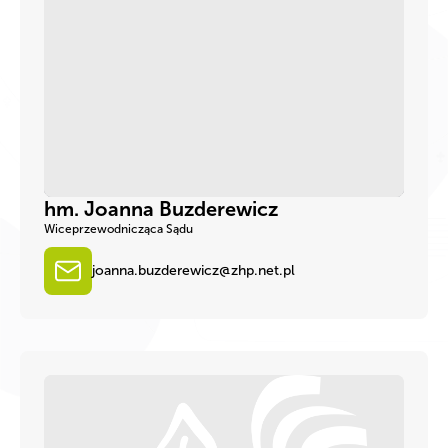
hm. Joanna Buzderewicz
Wiceprzewodnicząca Sądu
joanna.buzderewicz@zhp.net.pl