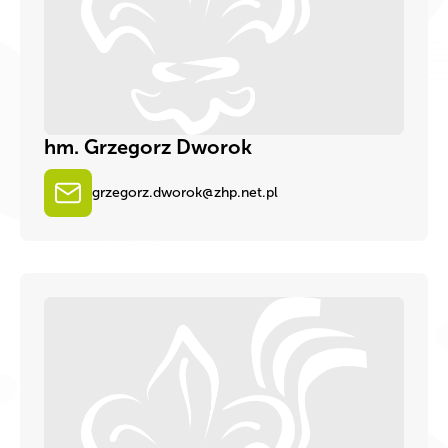
hm. Grzegorz Dworok
grzegorz.dworok@zhp.net.pl