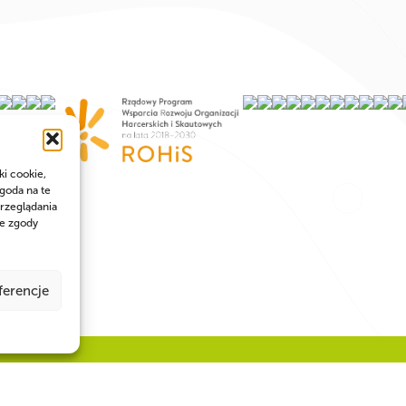
ki cookie,
goda na te
rzeglądania
ie zgody
ferencje
Num