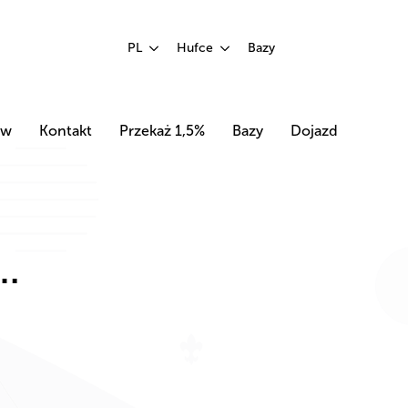
PL
Hufce
Bazy
ów
Kontakt
Przekaż 1,5%
Bazy
Dojazd
e…