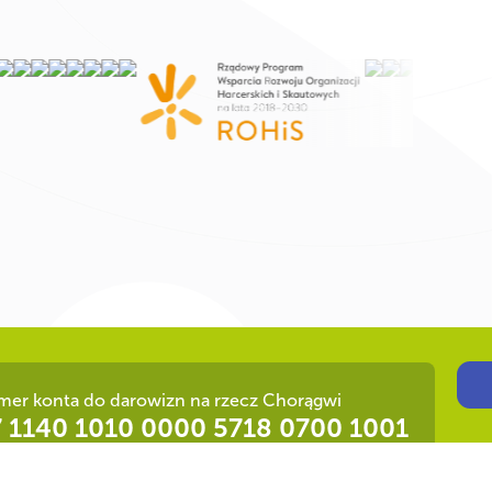
Ot
er konta do darowizn na rzecz Chorągwi
 1140 1010 0000 5718 0700 1001