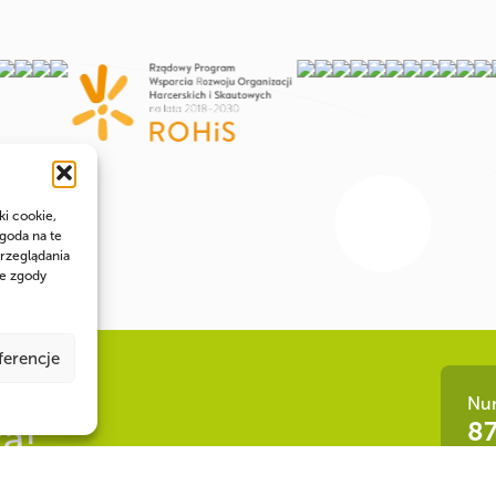
ki cookie,
goda na te
rzeglądania
ie zgody
ferencje
Num
ła!
87