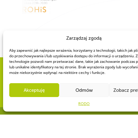
Zarządzaj zgodą
Aby zapewnić jak najlepsze wrażenia, korzystamy z technologii, takich jak pli
do przechowywania i/lub uzyskiwania dostępu do informacji o urządzeniu. Z
technologie pozwoli nam przetwarzać dane, takie jak zachowanie podczas p
lub unikalne identyfikatory na tej stronie. Brak wyrażenia zgody lub wycofan
może niekorzystnie wpłynąć na niektóre cechy i funkcje.
WSPÓLNIE DLA HARCERSKIEJ MISJI
Twoje wsparcie, nasza si
Akceptuję
Odmów
Zobacz pre
RODO
CZY WIESZ, ŻE...
Corocznie w obozach harcerskich bierze udział ponad 85 000 osób.