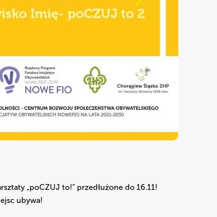
sztaty „poCZUJ to!” przedłużone do 16.11!
iejsc ubywa!