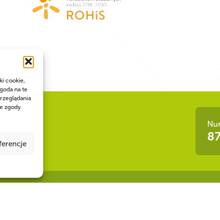
ki cookie,
goda na te
rzeglądania
ie zgody
Num
ła!
87
ferencje