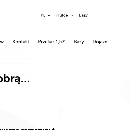
PL
Hufce
Bazy
ów
Kontakt
Przekaż 1,5%
Bazy
Dojazd
obrą…