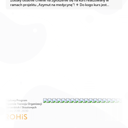
Zostały ostatnie chwile na zgłoszenie się na kurs realizowany w
ramach projektu „Azymut na medycynę”! ⚜ Do kogo kurs jest...