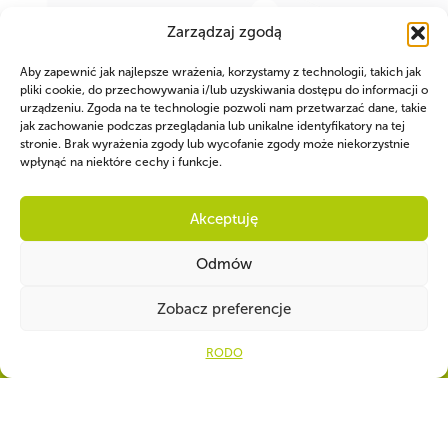
Zarządzaj zgodą
Aby zapewnić jak najlepsze wrażenia, korzystamy z technologii, takich jak
pliki cookie, do przechowywania i/lub uzyskiwania dostępu do informacji o
urządzeniu. Zgoda na te technologie pozwoli nam przetwarzać dane, takie
jak zachowanie podczas przeglądania lub unikalne identyfikatory na tej
stronie. Brak wyrażenia zgody lub wycofanie zgody może niekorzystnie
wpłynąć na niektóre cechy i funkcje.
Akceptuję
WSPÓLNIE DLA HARCERSKIEJ MISJI
Odmów
Twoje wsparcie, nasza
Zobacz preferencje
Ot
siła!
RODO
Numer konta do darowizn na rzecz Chorągwi
87 1140 1010 0000 5718 0700
1001