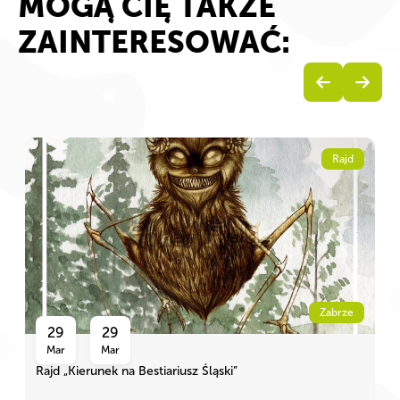
MOGĄ CIĘ TAKŻE
ZAINTERESOWAĆ:
Rajd
Zabrze
29
29
Mar
Mar
Rajd „Kierunek na Bestiariusz Śląski”